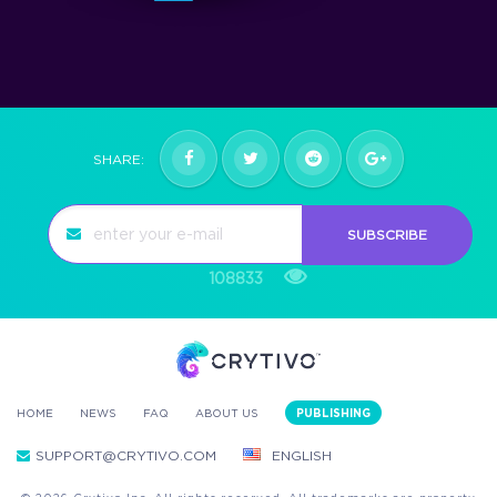
SHARE:
SUBSCRIBE
108833
HOME
NEWS
FAQ
ABOUT US
PUBLISHING
SUPPORT@CRYTIVO.COM
ENGLISH