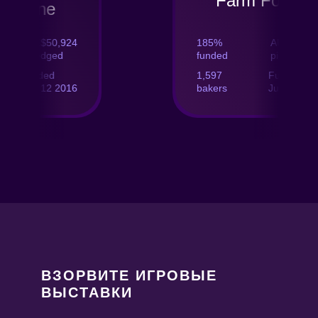
Farm Folks
e
0,924
185%
AU$92,882
ged
funded
piedged
d
1,597
Funded
2 2016
bakers
Jul 26 2018
ВЗОРВИТЕ ИГРОВЫЕ
ВЫСТАВКИ