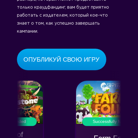
только краудфандинг, вам будет приятно
работать с издателем, который кое-что
знает о том, как успешно завершать
кампании.
ОПУБЛИКУЙ СВОЮ ИГРУ
ded
Successfully funded
f